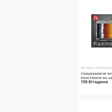
plastmasso
Сонцезахисні ок
пластмаси на з
150 ₴/година