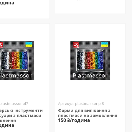
година
plastmassor pl7
plastmassor pl8
ерські інструменти
Форми для випікання з
суари з пластмаси
пластмаси на замовлення
150 ₴/година
овлення
година