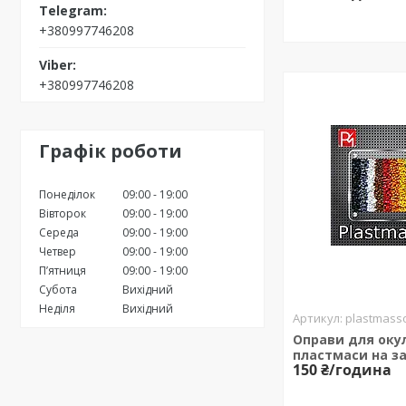
+380997746208
+380997746208
Графік роботи
Понеділок
09:00
19:00
Вівторок
09:00
19:00
Середа
09:00
19:00
Четвер
09:00
19:00
Пʼятниця
09:00
19:00
Субота
Вихідний
Неділя
Вихідний
plastmasso
Оправи для окул
пластмаси на з
150 ₴/година