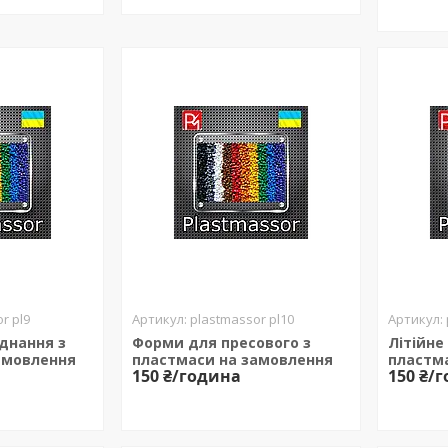
r pl9
plastmassor pl10
днання з
Форми для пресового з
Літійне
амовлення
пластмаси на замовлення
пластм
150 ₴/година
150 ₴/