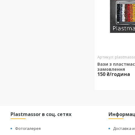
plastmasso
Вази з пластмас
замовлення
150 ₴/година
Plastmassor в соц. сетях
Информа
Фотогалерея
Доставка и