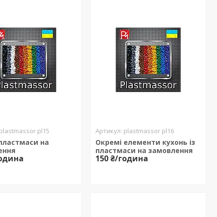
plastmassor pl15
plastmassor pl16
 пластмаси на
Окремі елементи кухонь із
ення
пластмаси на замовлення
година
150 ₴/година