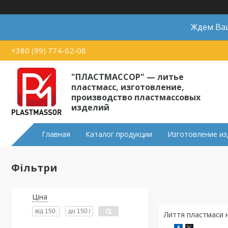
Ждем Ваш
+380 (99) 774-62-08
"ПЛАСТМАССОР" — литье
пластмасс, изготовление,
производство пластмассовых
изделий
Главная
Каталог продукции
Изготовление из
Фільтри
Ціна
Лиття пластмаси 