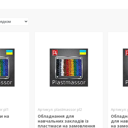
r pl1
plastmassor pl2
и на
Обладнання для
Обладн
навчальних закладів із
для нав
пластмаси на замовлення
на зам