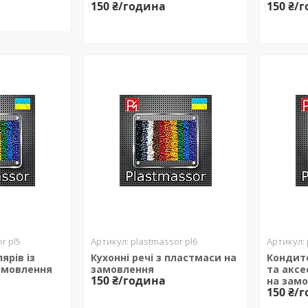
150 ₴/година
150 ₴/
r pl5
plastmassor pl6
ярів із
Кухонні речі з пластмаси на
Кондит
амовлення
замовлення
та аксе
150 ₴/година
на зам
150 ₴/