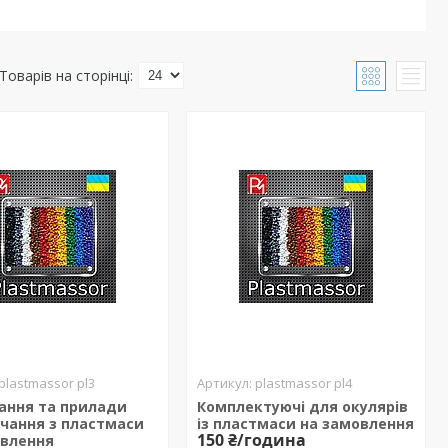
plastmassor pl3
plastmassor pl4
ання та прилади
Комплектуючі для окулярів
чання з пластмаси
із пластмаси на замовлення
150 ₴/година
овлення