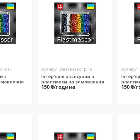
r pl17
plastmassor pl18
и з
Інтер'єрні аксесуари з
Інтер'є
амовлення
пластмаси на замовлення
пластм
150 ₴/година
150 ₴/