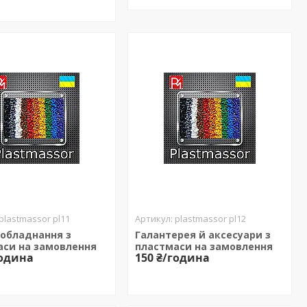
plastmassor pl11
plastmassor pl12
 обладнання з
Галантерея й аксесуари з
аси на замовлення
пластмаси на замовлення
година
150 ₴/година