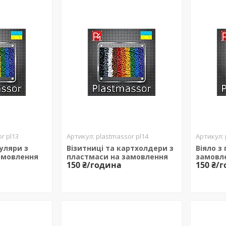
r pl13
plastmassor pl14
уляри з
Візитниці та картхолдери з
Віяло з
амовлення
пластмаси на замовлення
замовл
150 ₴/година
150 ₴/