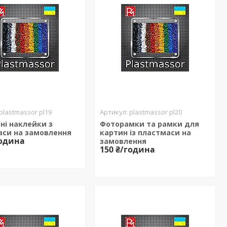
plastmassor pl19
plastmassor pl20
рні наклейки з
Фоторамки та рамки для
аси на замовлення
картин із пластмаси на
година
замовлення
150 ₴/година