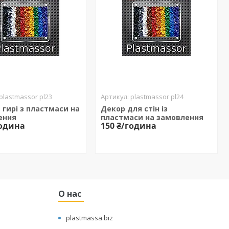
plastmassor pl23
plastmassor pl24
, гирі з пластмаси на
Декор для стін із
ення
пластмаси на замовлення
година
150 ₴/година
О нас
plastmassa.biz