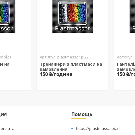
r pl21
plastmassor pl22
и на
Тренажери з пластмаси на
Гантелі
замовлення
замовл
150 ₴/година
150 ₴/
ция
Помощь
 оплата
https://plastmassa.biz/