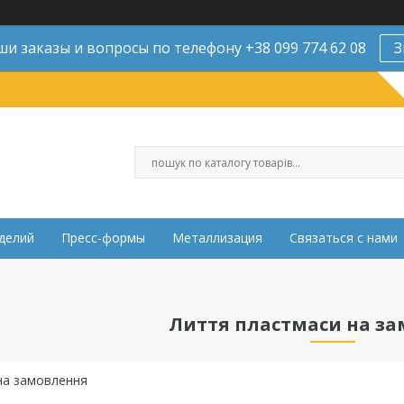
и заказы и вопросы по телефону +38 099 774 62 08
З
делий
Пресс-формы
Металлизация
Связаться с нами
Лиття пластмаси на з
на замовлення