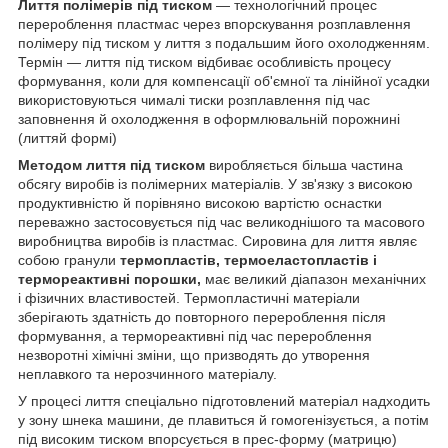
Лиття полімерів під тиском
— технологічний процес
перероблення пластмас через впорскування розплавлення
полімеру під тиском у лиття з подальшим його охолодженням.
Термін — лиття під тиском відбиває особливість процесу
формування, коли для компенсації об'ємної та лінійної усадки
використовуються чималі тиски розплавлення під час
заповнення й охолодження в оформлювальній порожнині
(литтяй формі)
Методом лиття під тиском
виробляється більша частина
обсягу виробів із полімерних матеріалів. У зв'язку з високою
продуктивністю й порівняно високою вартістю оснастки
переважно застосовується під час великоднішого та масового
виробництва виробів із пластмас. Сировина для лиття являє
собою гранули
термопластів, термоеластопластів і
термореактивні порошки,
має великий діапазон механічних
і фізичних властивостей. Термопластичні матеріали
зберігають здатність до повторного перероблення після
формування, а термореактивні під час перероблення
незворотні хімічні зміни, що призводять до утворення
неплавкого та нерозчинного матеріалу.
У процесі лиття спеціально підготовлений матеріал надходить
у зону шнека машини, де плавиться й гомогенізується, а потім
під високим тиском впорсується в прес-форму (матрицю)