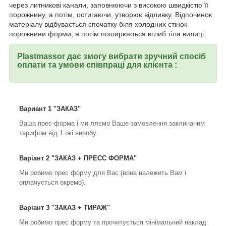
через литникові канали, заповнюючи з високою швидкістю її
порожнину, а потім, остигаючи, утворює відливку. Відпочинок
матеріалу відбувається спочатку біля холодних стінок
порожнини форми, а потім поширюється вглиб тіла вилиці.
Plastmassor дає змогу вибрати зручний спосіб
оплати та умови співпраці для клієнта :
Вариант 1 "ЗАКАЗ"
Ваша прес-форма і ми ллємо Ваше замовлення заклинаним
тарифом від 1 їжі виробу.
Варіант 2 "ЗАКАЗ + ПРЕСС ФОРМА"
Ми робимо прес форму для Вас (вона належить Вам і
оплачується окремо).
Варіант 3 "ЗАКАЗ + ТИРАЖ"
Ми робимо прес форму та прочитується мінімальний наклад