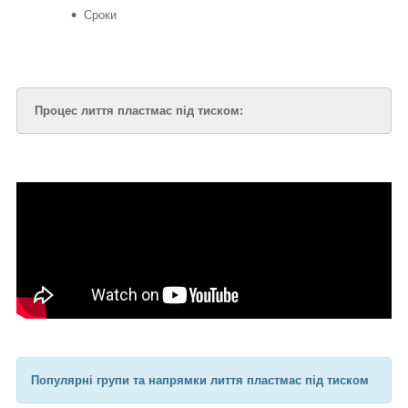
Сроки
Процес лиття пластмас під тиском:
Популярні групи та напрямки лиття пластмас під тиском