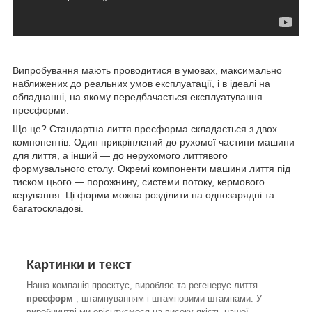
Випробування мають проводитися в умовах, максимально
наближених до реальних умов експлуатації, і в ідеалі на
обладнанні, на якому передбачається експлуатування
пресформи.
Що це? Стандартна лиття пресформа складається з двох
компонентів. Один прикріплений до рухомої частини машини
для лиття, а інший — до нерухомого литтявого
формувального столу. Окремі компоненти машини лиття під
тиском цього — порожнину, системи потоку, кермового
керування. Ці форми можна розділити на однозарядні та
багатоскладові.
Картинки и текст
Наша компанія проєктує, виробляє та регенерує лиття
пресформ
, штампуванням і штамповими штампами. У
виробництві ми орієнтуємося на високу якість нашої