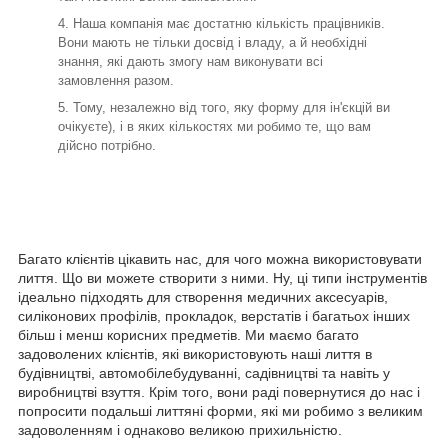
Наша компанія має достатню кількість працівників.
Вони мають не тільки досвід і владу, а й необхідні
знання, які дають змогу нам виконувати всі
замовлення разом.
Тому, незалежно від того, яку форму для ін'єкцій ви
очікуєте), і в яких кількостях ми робимо те, що вам
дійсно потрібно.
Багато клієнтів цікавить нас, для чого можна використовувати
лиття. Що ви можете створити з ними. Ну, ці типи інструментів
ідеально підходять для створення медичних аксесуарів,
силіконових профілів, прокладок, верстатів і багатьох інших
більш і менш корисних предметів. Ми маємо багато
задоволених клієнтів, які використовують наші лиття в
будівництві, автомобілебудуванні, садівництві та навіть у
виробництві взуття. Крім того, вони раді повернутися до нас і
попросити подальші литтяні форми, які ми робимо з великим
задоволенням і однаково великою прихильністю.