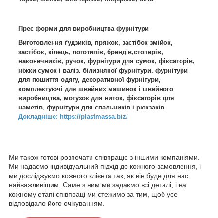
Прес форми для виробництва фурнітури
Виготовлення ґудзиків, пряжок, застібок змійок,
застібок, кілець, логотипів, брендів,стоперів,
наконечників, ручок, фурнітури для сумок, фіксаторів,
ніжки сумок і валіз, білизняної фурнітури, фурнітури
для пошиття одягу, декоративної фурнітури,
комплектуючі для швейних машинок і швейного
виробництва, мотузок для ниток, фіксаторів для
наметів, фурнітури для спальників і рюкзаків
Докладніше: https://plastmassa.biz/
Ми також готові розпочати співпрацю з іншими компаніями.
Ми надаємо індивідуальний підхід до кожного замовлення, і
ми досліджуємо кожного клієнта так, як він буде для нас
найважливішим. Саме з ним ми задаємо всі деталі, і на
кожному етапі співпраці ми стежимо за тим, щоб усе
відповідало його очікуванням.