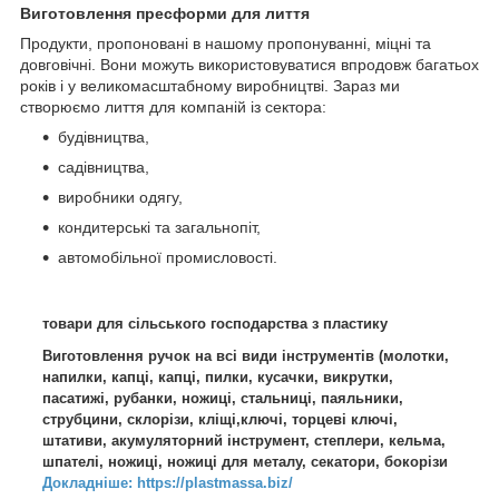
Виготовлення пресформи для лиття
Продукти, пропоновані в нашому пропонуванні, міцні та
довговічні. Вони можуть використовуватися впродовж багатьох
років і у великомасштабному виробництві. Зараз ми
створюємо лиття для компаній із сектора:
будівництва,
садівництва,
виробники одягу,
кондитерські та загальнопіт,
автомобільної промисловості.
товари для сільського господарства з пластику
Виготовлення ручок на всі види інструментів (молотки,
напилки, капці, капці, пилки, кусачки, викрутки,
пасатижі, рубанки, ножиці, стальниці, паяльники,
струбцини, склорізи, кліщі,ключі, торцеві ключі,
штативи, акумуляторний інструмент, степлери, кельма,
шпателі, ножиці, ножиці для металу, секатори, бокорізи
Докладніше: https://plastmassa.biz/