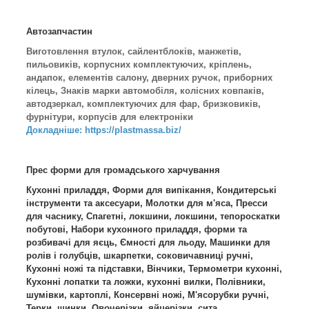
Автозапчастин
Виготовлення втулок, сайлентблоків, манжетів,
пильовиків, корпусних комплектуючих, кріплень,
андапок, елементів салону, дверних ручок, приборних
кілець, Знаків марки автомобіля, колісних ковпаків,
автодзеркал, комплектуючих для фар, бризковиків,
фурнітури, корпусів для електроніки
Докладніше: https://plastmassa.biz/
Прес форми для громадського харчування
Кухонні приладдя, Форми для випікання, Кондитерські
інструменти та аксесуари, Молотки для м'яса, Пресси
для часнику, Спагетні, локшини, локшини, тепороскатки
побутові, Набори кухонного приладдя, форми та
розбивачі для яєць, Ємності для льоду, Машинки для
ролів і голубців, шкарпетки, соковичавниці ручні,
Кухонні ножі та підставки, Вінчики, Термометри кухонні,
Кухонні лопатки та ложки, кухонні вилки, Полівники,
шумівки, картоплі, Консервні ножі, М'ясорубки ручні,
Терки, шинки, Овочерізки, яйцерізки, сита