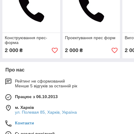
Конструювання прес-
Проектування прес форм
Виго
форма
2 000
2 000
2 0
₴
₴
Про нас
Рейтинг не сформований
Менше 5 відгуків за останній рік
Працює з 06.10.2013
м. Харків
ул. Полевая 85, Харків, Україна
Контакти
Сьогодні вихідний