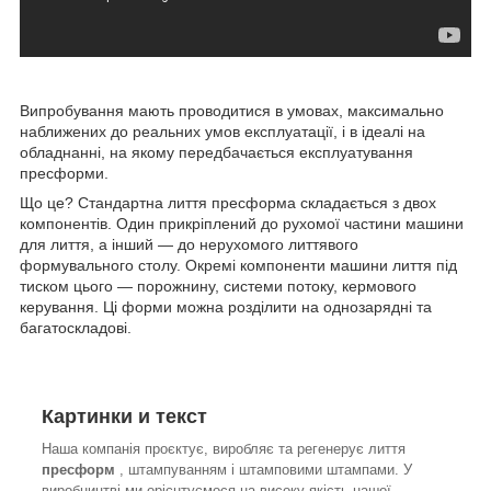
Випробування мають проводитися в умовах, максимально
наближених до реальних умов експлуатації, і в ідеалі на
обладнанні, на якому передбачається експлуатування
пресформи.
Що це? Стандартна лиття пресформа складається з двох
компонентів. Один прикріплений до рухомої частини машини
для лиття, а інший — до нерухомого литтявого
формувального столу. Окремі компоненти машини лиття під
тиском цього — порожнину, системи потоку, кермового
керування. Ці форми можна розділити на однозарядні та
багатоскладові.
Картинки и текст
Наша компанія проєктує, виробляє та регенерує лиття
пресформ
, штампуванням і штамповими штампами. У
виробництві ми орієнтуємося на високу якість нашої