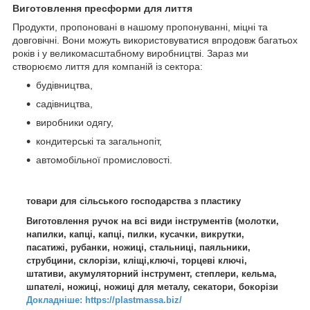
Виготовлення пресформи для лиття
Продукти, пропоновані в нашому пропонуванні, міцні та
довговічні. Вони можуть використовуватися впродовж багатьох
років і у великомасштабному виробництві. Зараз ми
створюємо лиття для компаній із сектора:
будівництва,
садівництва,
виробники одягу,
кондитерські та загальнопіт,
автомобільної промисловості.
товари для сільського господарства з пластику
Виготовлення ручок на всі види інструментів (молотки,
напилки, капці, капці, пилки, кусачки, викрутки,
пасатижі, рубанки, ножиці, стальниці, паяльники,
струбцини, склорізи, кліщі,ключі, торцеві ключі,
штативи, акумуляторний інструмент, степлери, кельма,
шпателі, ножиці, ножиці для металу, секатори, бокорізи
Докладніше: https://plastmassa.biz/