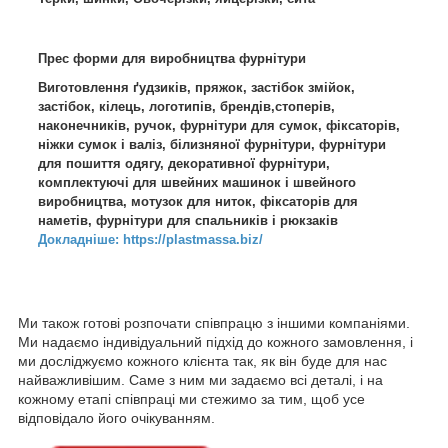
Прес форми для виробництва фурнітури
Виготовлення ґудзиків, пряжок, застібок змійок,
застібок, кілець, логотипів, брендів,стоперів,
наконечників, ручок, фурнітури для сумок, фіксаторів,
ніжки сумок і валіз, білизняної фурнітури, фурнітури
для пошиття одягу, декоративної фурнітури,
комплектуючі для швейних машинок і швейного
виробництва, мотузок для ниток, фіксаторів для
наметів, фурнітури для спальників і рюкзаків
Докладніше: https://plastmassa.biz/
Ми також готові розпочати співпрацю з іншими компаніями.
Ми надаємо індивідуальний підхід до кожного замовлення, і
ми досліджуємо кожного клієнта так, як він буде для нас
найважливішим. Саме з ним ми задаємо всі деталі, і на
кожному етапі співпраці ми стежимо за тим, щоб усе
відповідало його очікуванням.