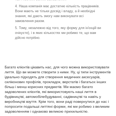
Наша компанія має достатню кількість працівників.
Вони мають не тільки досвід і владу, а й необхідні
знання, які дають змогу нам виконувати всі
замовлення разом.
Тому, незалежно від того, яку форму для ін'єкцій ви
очікуєте), і в яких кількостях ми робимо те, що вам
дійсно потрібно.
Багато клієнтів цікавить нас, для чого можна використовувати
лиття. Що ви можете створити з ними. Ну, ці типи інструментів
ідеально підходять для створення медичних аксесуарів,
силіконових профілів, прокладок, верстатів і багатьох інших
більш і менш корисних предметів. Ми маємо багато
задоволених клієнтів, які використовують наші лиття в
будівництві, автомобілебудуванні, садівництві та навіть у
виробництві взуття. Крім того, вони раді повернутися до нас і
попросити подальші литтяні форми, які ми робимо з великим
задоволенням і однаково великою прихильністю.