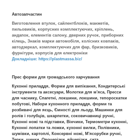
Автозапчастин
Виготовлення втулок, сайлентблоків, манжетів,
пильовиків, корпусних комплектуючих, кріплень,
андапок, елементів салону, дверних ручок, приборних
кілець, Знаків марки автомобіля, колісних ковпаків,
автодзеркал, комплектуючих для фар, бризковиків,
фурнітури, корпусів для електроніки
Докладніше: https://plastmassa.biz/
Прес форми для громадського харчування
Кухонні приладдя, Форми для випікання, Кондитерські
інструменти та аксесуари, Молотки для м'яса, Пресси
для часнику, Спагетні, локшини, локшини, тепороскатки
побутові, Набори кухонного приладдя, форми та
розбивачі для яєць, Ємності для льоду, Машинки для
ролів і голубців, шкарпетки, соковичавниці ручні,
Кухонні ножі та підставки, Вінчики, Термометри кухонні,
Кухонні лопатки та ложки, кухонні вилки, Полівники,
шумівки, картоплі, Консервні ножі, М'ясорубки ручні,
Терки, шинки, Овочерізки, яйцерізки, сита