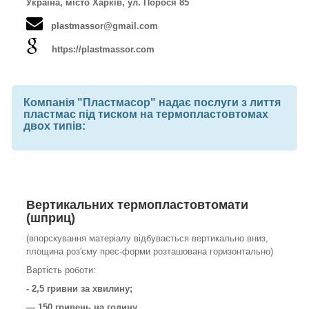
Україна, місто Харків, ул. Порося 85
plastmassor@gmail.com
https://plastmassor.com
Компанія "Пластмасор" надає послуги з лиття
пластмас під тиском на термопластовтомах
двох типів:
Вертикальних
термопластовтомати
(шприц)
(впорскування матеріалу відбувається вертикально вниз,
площина роз'єму прес-форми розташована горизонтально)
Вартість роботи:
- 2,5 гривни за хвилину;
— 150 гривень на годину.