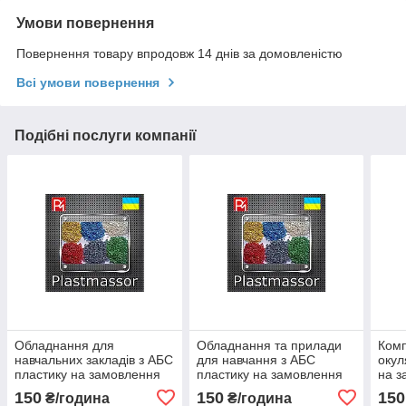
Умови повернення
Повернення товару впродовж 14 днів за домовленістю
Всі умови повернення
Подібні послуги компанії
Обладнання для
Обладнання та прилади
Комп
навчальних закладів з АБС
для навчання з АБС
окул
пластику на замовлення
пластику на замовлення
на з
150
150
150
₴/година
₴/година