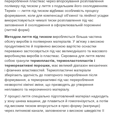
перероблення пластмас через впорскування розплавлення
полімеру під тиском у лиття з подальшим його охолодженням.
Термін — лиття під тиском відбиває особливість процесу
формування, коли для компенсації об'ємної та лінійної усадки
використовуються чималі тиски розплавлення під час
заповнення й охолодження в оформлювальній порожнині
(литтяй формі)
Методом лиття під тиском
виробляється більша частина
обсягу виробів із полімерних матеріалів. У зв'язку з високою
продуктивністю й порівняно високою вартістю оснастки
переважно застосовується під час великоднішого та масового
виробництва виробів із пластмас. Сировина для лиття являє
собою гранули
термопластів, термоеластопластів і
термореактивні порошки,
має великий діапазон механічних
і фізичних властивостей. Термопластичні матеріали
зберігають здатність до повторного перероблення після
формування, а термореактивні під час перероблення
незворотні хімічні зміни, що призводять до утворення
неплавкого та нерозчинного матеріалу.
У процесі лиття спеціально підготовлений матеріал надходить
у зону шнека машини, де плавиться й гомогенізується, а потім
під високим тиском впорсується в прес-форму (матрицю)
через литникові канали, заповнюючи з високою швидкістю її