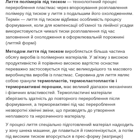
Лиття полімерів під тиском
— технологічний процес
перероблення пластмас через впорскування розплавлення
полімеру під тиском у лиття з подальшим його охолодженням.
Термін — лиття під тиском відбиває особливість процесу
формування, коли для компенсації об'ємної та лінійної усадки
використовуються чималі тиски розплавлення під час
заповнення й охолодження в оформлювальній порожнині
(литтяй формі)
Методом лиття під тиском
виробляється більша частина
обсягу виробів із полімерних матеріалів. У зв'язку з високою
продуктивністю й порівняно високою вартістю оснастки
переважно застосовується під час великоднішого та масового
виробництва виробів із пластмас. Сировина для лиття являє
собою гранули
термопластів, термоеластопластів і
термореактивні порошки,
має великий діапазон механічних
і фізичних властивостей. Термопластичні матеріали
зберігають здатність до повторного перероблення після
формування, а термореактивні під час перероблення
незворотні хімічні зміни, що призводять до утворення
неплавкого та нерозчинного матеріалу.
У процесі лиття спеціально підготовлений матеріал надходить
у зону шнека машини, де плавиться й гомогенізується, а потім
під високим тиском впорсується в прес-форму (матрицю)