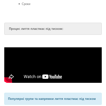
Сроки
Процес лиття пластмас під тиском:
Популярні групи та напрямки лиття пластмас під тиском