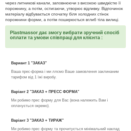
через литникові канали, заповнюючи з високою швидкістю її
порожнину, а потім, остигаючи, утворює відливку. Відпочинок
матеріалу відбувається спочатку біля холодних стінок
порожнини форми, а потім поширюється вглиб тіла вилиці.
Plastmassor дає змогу вибрати зручний спосіб
оплати та умови співпраці для клієнта :
Вариант 1 "ЗАКАЗ"
Ваша прес-форма і ми ллємо Ваше замовлення заклинаним
тарифом від 1 їжі виробу.
Варіант 2 "ЗАКАЗ + ПРЕСС ФОРМА"
Ми робимо прес форму для Вас (вона належить Вам і
оплачується окремо).
Варіант 3 "ЗАКАЗ + ТИРАЖ"
Ми робимо прес форму та прочитується мінімальний наклад