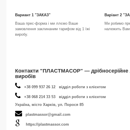
Вариант 1 "ЗАКАЗ"
Варіант 2 "
Ваша прес-форма і ми ллємо Ваше
Ми робимо пр
замовлення заклинаним тарифом від 1 їжі
належить Вам 
виробу.
Контакти "ПЛАСТМАСОР" — дрібносерійне 
виробів
+38 099 937 26 12 відділ роботи з клієнтом
+38 068 214 33 53 відділ роботи з клієнтом
Україна, місто Харків, ул. Порося 85
plastmassor@gmail.com
https://plastmassor.com