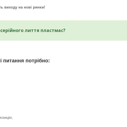
ть виходу на нові ринки!
осерійного лиття пластмас?
і питання потрібно:
озицію,