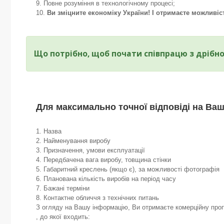
Повне розуміння в технологічному процесі;
Ви зміцните економіку України! І отримаєте можливіс
Що потрібно, щоб почати співпрацю з дрібн
Для максимально точної відповіді на Ваш
1. Назва
2. Найменування виробу
3. Призначення, умови експлуатації
4. Передбачена вага виробу, товщина стінки
5. Габаритний креслень (якщо є), за можливості фотографія
6. Планована кількість виробів на період часу
7. Бажані терміни
8. Контактне обличчя з технічних питань
З огляду на Вашу інформацію, Ви отримаєте комерційну проп
, до якої входить: