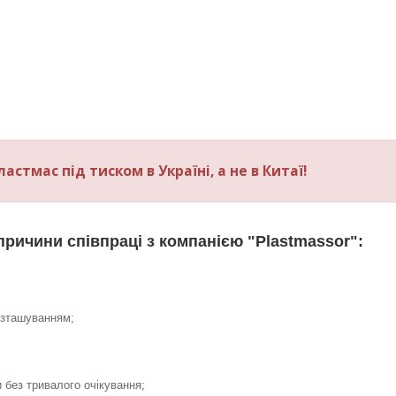
стмас під тиском в Україні, а не в Китаї!
причини співпраці з компанією "Plastmassor":
озташуванням;
без тривалого очікування;