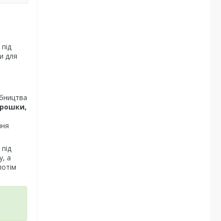
 під
и для
обництва
орошки,
ння
 під
, а
потім