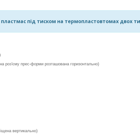
 пластмас під тиском на термопластовтомах двох ти
)
ина роз'єму прес-форми розташована горизонтально)
міщена вертикально)