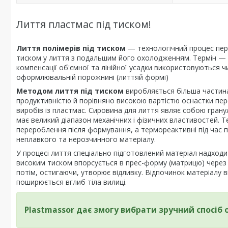
Лиття пластмас під тиском!
Лиття полімерів під тиском
— технологічний процес пер
тиском у лиття з подальшим його охолодженням. Термін — 
компенсації об'ємної та лінійної усадки використовуються 
оформлювальній порожнині (литтяй формі)
Методом лиття під тиском
виробляється більша частина 
продуктивністю й порівняно високою вартістю оснастки пе
виробів із пластмас. Сировина для лиття являє собою гран
має великий діапазон механічних і фізичних властивостей. 
перероблення після формування, а термореактивні під час п
неплавкого та нерозчинного матеріалу.
У процесі лиття спеціально підготовлений матеріал надходит
високим тиском впорсується в прес-форму (матрицю) через 
потім, остигаючи, утворює відливку. Відпочинок матеріалу 
поширюється вглиб тіла вилиці.
Plastmassor дає змогу вибрати зручний спосіб 