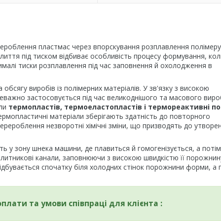
ероблення пластмас через впорскування розплавлення полімеру
лиття під тиском відбиває особливість процесу формування, кол
чималі тиски розплавлення під час заповнення й охолодження в
обсягу виробів із полімерних матеріалів. У зв'язку з високою
реважно застосовується під час великоднішого та масового вир
ули
термопластів, термоеластопластів і термореактивні п
Термопластичні матеріали зберігають здатність до повторного
ерероблення незворотні хімічні зміни, що призводять до утворе
ь у зону шнека машини, де плавиться й гомогенізується, а потім
литникові канали, заповнюючи з високою швидкістю її порожнину
відбувається спочатку біля холодних стінок порожнини форми, а 
оплати та умови співпраці для клієнта :