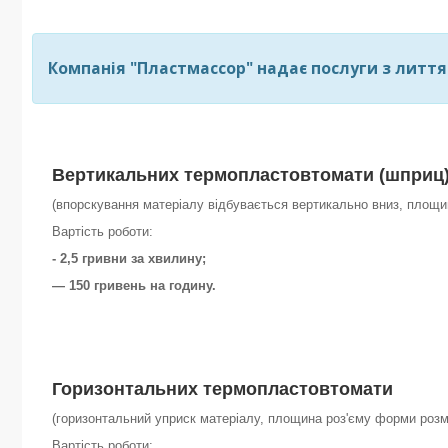
Компанія "Пластмассор" надає послуги з лиття
Вертикальних
термопластовтомати (шприц
(впорскування матеріалу відбувається вертикально вниз, площ
Вартість роботи:
- 2,5 гривни за хвилину;
— 150 гривень на годину.
Горизонтальних
термопластовтомати
(горизонтальний уприск матеріалу, площина роз'єму форми роз
Вартість роботи: