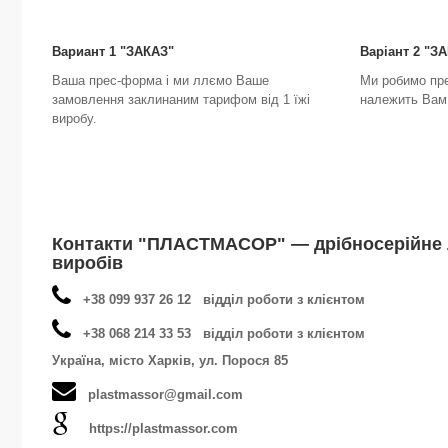
Вариант 1 "ЗАКАЗ"
Варіант 2 "
Ваша прес-форма і ми ллємо Ваше
Ми робимо пр
замовлення заклинаним тарифом від 1 їжі
належить Вам 
виробу.
Контакти "ПЛАСТМАСОР" — дрібносерійне 
виробів
+38 099 937 26 12 відділ роботи з клієнтом
+38 068 214 33 53 відділ роботи з клієнтом
Україна, місто Харків, ул. Порося 85
plastmassor@gmail.com
https://plastmassor.com