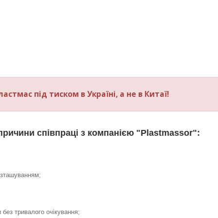
стмас під тиском в Україні, а не в Китаї!
причини співпраці з компанією "Plastmassor":
озташуванням;
без тривалого очікування;