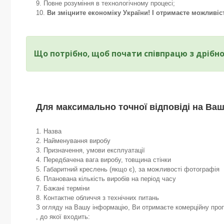
Повне розуміння в технологічному процесі;
Ви зміцните економіку України! І отримаєте можливіс
Що потрібно, щоб почати співпрацю з дрібн
Для максимально точної відповіді на Ваш
1. Назва
2. Найменування виробу
3. Призначення, умови експлуатації
4. Передбачена вага виробу, товщина стінки
5. Габаритний креслень (якщо є), за можливості фотографія
6. Планована кількість виробів на період часу
7. Бажані терміни
8. Контактне обличчя з технічних питань
З огляду на Вашу інформацію, Ви отримаєте комерційну проп
, до якої входить: