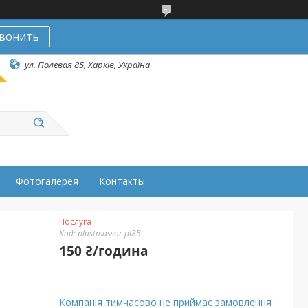
вонить
ул. Полевая 85, Харків, Україна
Фотогалерея
Контакты
Послуга
Код:
plastmassor pl85
150 ₴/година
Компанія тимчасово не приймає замовлення