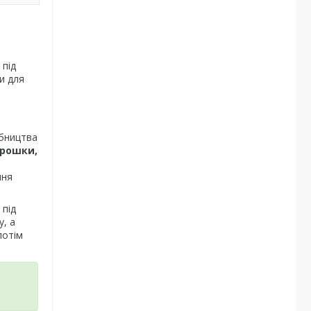
 під
и для
обництва
орошки,
ння
 під
, а
потім