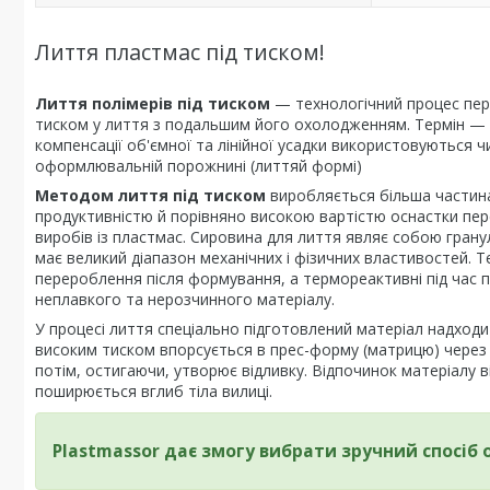
Лиття пластмас під тиском!
Лиття полімерів під тиском
— технологічний процес пер
тиском у лиття з подальшим його охолодженням. Термін — 
компенсації об'ємної та лінійної усадки використовуються 
оформлювальній порожнині (литтяй формі)
Методом лиття під тиском
виробляється більша частина 
продуктивністю й порівняно високою вартістю оснастки пе
виробів із пластмас. Сировина для лиття являє собою гран
має великий діапазон механічних і фізичних властивостей. 
перероблення після формування, а термореактивні під час п
неплавкого та нерозчинного матеріалу.
У процесі лиття спеціально підготовлений матеріал надходит
високим тиском впорсується в прес-форму (матрицю) через 
потім, остигаючи, утворює відливку. Відпочинок матеріалу 
поширюється вглиб тіла вилиці.
Plastmassor дає змогу вибрати зручний спосіб 