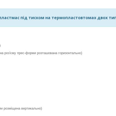
пластмас під тиском на термопластовтомах двох тип
)
ина роз'єму прес-форми розташована горизонтально)
ми розміщена вертикально)