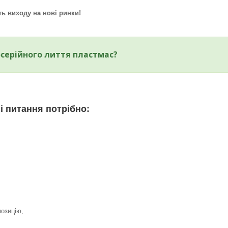
ть виходу на нові ринки!
осерійного лиття пластмас?
і питання потрібно:
озицію,