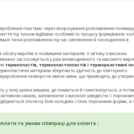
ероблення пластмас через впорскування розплавлення полімеру
лиття під тиском відбиває особливість процесу формування, кол
чималі тиски розплавлення під час заповнення й охолодження в
обсягу виробів із полімерних матеріалів. У зв'язку з високою
реважно застосовується у разі великодніжного та масового вир
ули
термопластів, термоеластопластів і термореактивні п
Термопластичні матеріали зберігають здатність до повторного
ерероблення незворотні хімічні зміни, що призводять до утворе
ь у зону шнека машини, де плавиться й гомогенізується, а потім
литникові канали, заповнюючи з високою швидкістю її порожнину
відбувається спочатку біля холодних стінок порожнини форми, а 
оплати та умови співпраці для клієнта :