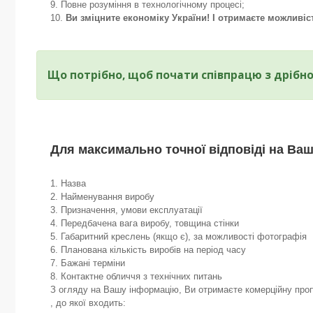
Повне розуміння в технологічному процесі;
Ви зміцните економіку України! І отримаєте можливіс
Що потрібно, щоб почати співпрацю з дрібн
Для максимально точної відповіді на Ваш
1. Назва
2. Найменування виробу
3. Призначення, умови експлуатації
4. Передбачена вага виробу, товщина стінки
5. Габаритний креслень (якщо є), за можливості фотографія
6. Планована кількість виробів на період часу
7. Бажані терміни
8. Контактне обличчя з технічних питань
З огляду на Вашу інформацію, Ви отримаєте комерційну проп
, до якої входить: