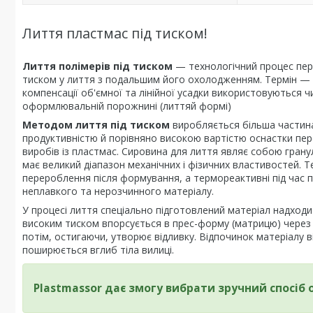
Лиття пластмас під тиском!
Лиття полімерів під тиском
— технологічний процес пер
тиском у лиття з подальшим його охолодженням. Термін — 
компенсації об'ємної та лінійної усадки використовуються 
оформлювальній порожнині (литтяй формі)
Методом лиття під тиском
виробляється більша частина 
продуктивністю й порівняно високою вартістю оснастки пе
виробів із пластмас. Сировина для лиття являє собою гран
має великий діапазон механічних і фізичних властивостей. 
перероблення після формування, а термореактивні під час п
неплавкого та нерозчинного матеріалу.
У процесі лиття спеціально підготовлений матеріал надходит
високим тиском впорсується в прес-форму (матрицю) через 
потім, остигаючи, утворює відливку. Відпочинок матеріалу 
поширюється вглиб тіла вилиці.
Plastmassor дає змогу вибрати зручний спосіб 