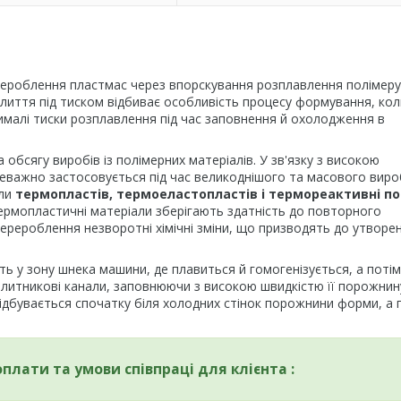
ероблення пластмас через впорскування розплавлення полімеру
лиття під тиском відбиває особливість процесу формування, кол
чималі тиски розплавлення під час заповнення й охолодження в
обсягу виробів із полімерних матеріалів. У зв'язку з високою
реважно застосовується під час великоднішого та масового вир
ули
термопластів, термоеластопластів і термореактивні п
Термопластичні матеріали зберігають здатність до повторного
ерероблення незворотні хімічні зміни, що призводять до утворе
ь у зону шнека машини, де плавиться й гомогенізується, а потім
литникові канали, заповнюючи з високою швидкістю її порожнину
відбувається спочатку біля холодних стінок порожнини форми, а 
оплати та умови співпраці для клієнта :