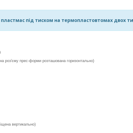
 пластмас під тиском на термопластовтомах двох ти
)
ина роз'єму прес-форми розташована горизонтально)
міщена вертикально)