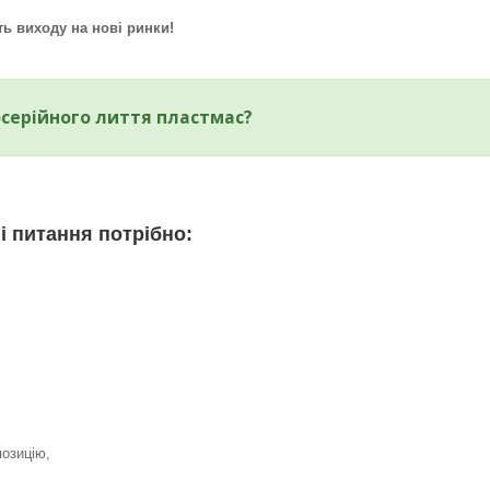
ть виходу на нові ринки!
осерійного лиття пластмас?
і питання потрібно:
озицію,