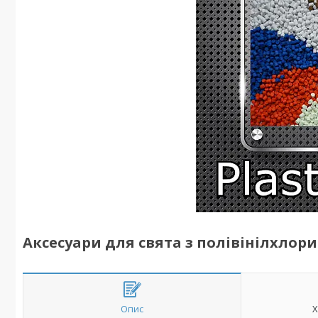
Аксесуари для свята з полівінілхлор
Опис
Х