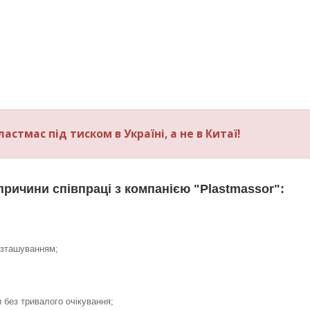
стмас під тиском в Україні, а не в Китаї!
причини співпраці з компанією "Plastmassor":
озташуванням;
без тривалого очікування;