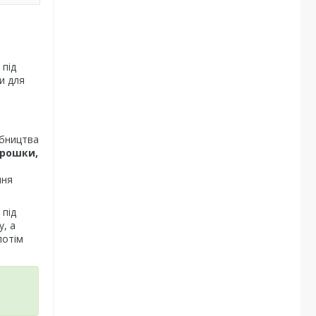
 під
и для
обництва
орошки,
ння
 під
, а
потім