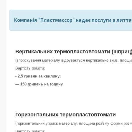
Компанія "Пластмассор" надає послуги з лиття
Вертикальних
термопластовтомати (шприц
(впорскування матеріалу відбувається вертикально вниз, площ
Вартість роботи:
- 2,5 гривни за хвилину;
— 150 гривень на годину.
Горизонтальних
термопластовтомати
(горизонтальний уприск матеріалу, площина роз'єму форми роз
Вартість роботи: