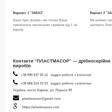
Вариант 1 "ЗАКАЗ"
Варіант 2 "
Ваша прес-форма і ми ллємо Ваше
Ми робимо пр
замовлення заклинаним тарифом від 1 їжі
належить Вам 
виробу.
Контакти "ПЛАСТМАСОР" — дрібносерійне 
виробів
+38 099 937 26 12 відділ роботи з клієнтом
+38 068 214 33 53 відділ роботи з клієнтом
Україна, місто Харків, ул. Порося 85
plastmassor@gmail.com
https://plastmassor.com