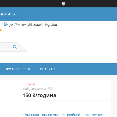
вонить
ул. Полевая 85, Харків, Україна
Фотогалерея
Контакты
Послуга
Код:
plastmassor 152
150 ₴/година
Компанія тимчасово не приймає замовлення