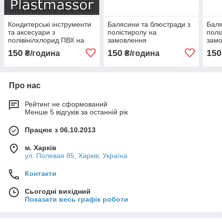
Кондитерські інструменти
Балясини та блюстради з
Баля
та аксесуари з
полістиролу на
полі
полівінілхлорид ПВХ на
замовлення
зам
замовлення
150
150
150
₴/година
₴/година
Про нас
Рейтинг не сформований
Менше 5 відгуків за останній рік
Працює з 06.10.2013
м. Харків
ул. Полевая 85, Харків, Україна
Контакти
Сьогодні вихідний
Показати весь графік роботи