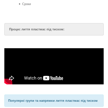
Сроки
Процес лиття пластмас під тиском:
Популярні групи та напрямки лиття пластмас під тиском