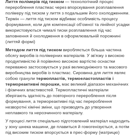
Лиття полімерів під тиском
— технологічний процес
перероблення пластмас через впорскування розплавлення
полімеру під тиском у лиття з подальшим його охолодженням.
Термін — лиття під тиском відбиває особливість процесу
формування, коли для компенсації об'ємної та лінійної усадки
використовуються чималі тиски розплавлення під час
заповнення й охолодження в оформлювальній порожнині
(литтяй формі)
Методом лиття під тиском
виробляється більша частина
обсягу виробів із полімерних матеріалів. У зв'язку з високою
продуктивністю й порівняно високою вартістю оснастки
переважно застосовується у разі великодніжного та масового
виробництва виробів із пластмас. Сировина для лиття являє
собою гранули
термопластів, термоеластопластів і
термореактивні порошки,
має великий діапазон механічних
і фізичних властивостей. Термопластичні матеріали
зберігають здатність до повторного перероблення після
формування, а термореактивні під час перероблення
незворотні хімічні зміни, що призводять до утворення
неплавкого та нерозчинного матеріалу.
У процесі лиття спеціально підготовлений матеріал надходить
у зону шнека машини, де плавиться й гомогенізується, а потім
під високим тиском впорсується в прес-форму (матрицю)