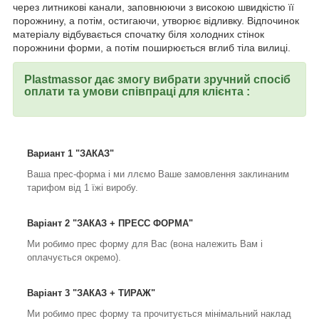
через литникові канали, заповнюючи з високою швидкістю її
порожнину, а потім, остигаючи, утворює відливку. Відпочинок
матеріалу відбувається спочатку біля холодних стінок
порожнини форми, а потім поширюється вглиб тіла вилиці.
Plastmassor дає змогу вибрати зручний спосіб
оплати та умови співпраці для клієнта :
Вариант 1 "ЗАКАЗ"
Ваша прес-форма і ми ллємо Ваше замовлення заклинаним
тарифом від 1 їжі виробу.
Варіант 2 "ЗАКАЗ + ПРЕСС ФОРМА"
Ми робимо прес форму для Вас (вона належить Вам і
оплачується окремо).
Варіант 3 "ЗАКАЗ + ТИРАЖ"
Ми робимо прес форму та прочитується мінімальний наклад