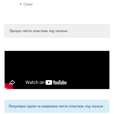
Сроки
Процес лиття пластмас під тиском:
Популярні групи та напрямки лиття пластмас під тиском