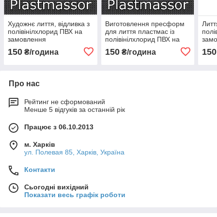
Художнє лиття, відливка з
Виготовлення пресформ
Литт
полівінілхлорид ПВХ на
для лиття пластмас із
полі
замовлення
полівінілхлорид ПВХ на
зам
замовлення
150
150
150
₴/година
₴/година
Про нас
Рейтинг не сформований
Менше 5 відгуків за останній рік
Працює з 06.10.2013
м. Харків
ул. Полевая 85, Харків, Україна
Контакти
Сьогодні вихідний
Показати весь графік роботи