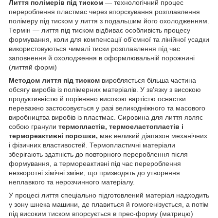
Лиття полімерів під тиском
— технологічний процес
перероблення пластмас через впорскування розплавлення
полімеру під тиском у лиття з подальшим його охолодженням.
Термін — лиття під тиском відбиває особливість процесу
формування, коли для компенсації об'ємної та лінійної усадки
використовуються чималі тиски розплавлення під час
заповнення й охолодження в оформлювальній порожнині
(литтяй формі)
Методом лиття під тиском
виробляється більша частина
обсягу виробів із полімерних матеріалів. У зв'язку з високою
продуктивністю й порівняно високою вартістю оснастки
переважно застосовується у разі великодніжного та масового
виробництва виробів із пластмас. Сировина для лиття являє
собою гранули
термопластів, термоеластопластів і
термореактивні порошки,
має великий діапазон механічних
і фізичних властивостей. Термопластичні матеріали
зберігають здатність до повторного перероблення після
формування, а термореактивні під час перероблення
незворотні хімічні зміни, що призводять до утворення
неплавкого та нерозчинного матеріалу.
У процесі лиття спеціально підготовлений матеріал надходить
у зону шнека машини, де плавиться й гомогенізується, а потім
під високим тиском впорсується в прес-форму (матрицю)