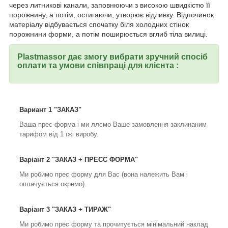
через литникові канали, заповнюючи з високою швидкістю її
порожнину, а потім, остигаючи, утворює відливку. Відпочинок
матеріалу відбувається спочатку біля холодних стінок
порожнини форми, а потім поширюється вглиб тіла вилиці.
Plastmassor дає змогу вибрати зручний спосіб
оплати та умови співпраці для клієнта :
Вариант 1 "ЗАКАЗ"
Ваша прес-форма і ми ллємо Ваше замовлення заклинаним
тарифом від 1 їжі виробу.
Варіант 2 "ЗАКАЗ + ПРЕСС ФОРМА"
Ми робимо прес форму для Вас (вона належить Вам і
оплачується окремо).
Варіант 3 "ЗАКАЗ + ТИРАЖ"
Ми робимо прес форму та прочитується мінімальний наклад