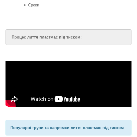
Сроки
Процес лиття пластмас під тиском:
Популярні групи та напрямки лиття пластмас під тиском