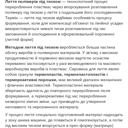
Лиття полімерів під тиском
— технологічний процес
перероблення пластмас через впорскування розплавлення
полімеру під тиском у лиття з подальшим його охолодженням.
Термін — лиття під тиском відбиває особливість процесу
формування, коли для компенсації об'ємної та лінійної усадки
використовуються чималі тиски розплавлення під час
заповнення й охолодження в оформлювальній порожнині
(литтяй формі)
Методом лиття під тиском
виробляється більша частина
обсягу виробів із полімерних матеріалів. У зв'язку з високою
продуктивністю й порівняно високою вартістю оснастки
переважно застосовується у разі великодніжного та масового
виробництва виробів із пластмас. Сировина для лиття являє
собою гранули
термопластів, термоеластопластів і
термореактивні порошки,
має великий діапазон механічних
і фізичних властивостей. Термопластичні матеріали
зберігають здатність до повторного перероблення після
формування, а термореактивні під час перероблення
незворотні хімічні зміни, що призводять до утворення
неплавкого та нерозчинного матеріалу.
У процесі лиття спеціально підготовлений матеріал надходить
у зону шнека машини, де плавиться й гомогенізується, а потім
під високим тиском впорсується в прес-форму (матрицю)