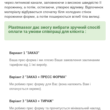
через литникові канали, заповнюючи з високою швидкістю її
порожнину, а потім, остигаючи, утворює відливку. Відпочинок
матеріалу відбувається спочатку біля холодних стінок
порожнини форми, а потім поширюється вглиб тіла вилиці.
Plastmassor дає змогу вибрати зручний спосіб
оплати та умови співпраці для клієнта :
Вариант 1 "ЗАКАЗ"
Ваша прес-форма і ми ллємо Ваше замовлення заклинаним
тарифом від 1 їжі виробу.
Варіант 2 "ЗАКАЗ + ПРЕСС ФОРМА"
Ми робимо прес форму для Вас (вона належить Вам і
оплачується окремо).
Варіант 3 "ЗАКАЗ + ТИРАЖ"
Ми робимо прес форму та прочитується мінімальний наклад