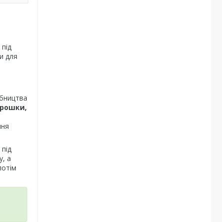
 під
и для
обництва
орошки,
ння
 під
, а
потім