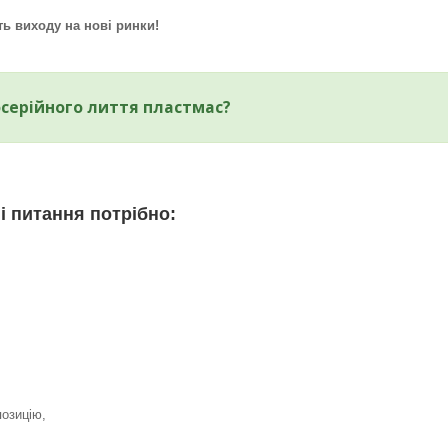
ть виходу на нові ринки!
осерійного лиття пластмас?
і питання потрібно:
озицію,