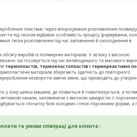
ероблення пластмас через впорскування розплавлення полімеру
лиття під тиском відбиває особливість процесу формування, кол
чималі тиски розплавлення під час заповнення й охолодження в
обсягу виробів із полімерних матеріалів. У зв'язку з високою
реважно застосовується під час великоднішого та масового вир
ули
термопластів, термоеластопластів і термореактивні п
Термопластичні матеріали зберігають здатність до повторного
ерероблення незворотні хімічні зміни, що призводять до утворе
ь у зону шнека машини, де плавиться й гомогенізується, а потім
литникові канали, заповнюючи з високою швидкістю її порожнину
відбувається спочатку біля холодних стінок порожнини форми, а 
оплати та умови співпраці для клієнта :