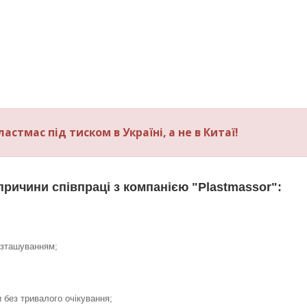
стмас під тиском в Україні, а не в Китаї!
причини співпраці з компанією "Plastmassor":
озташуванням;
без тривалого очікування;