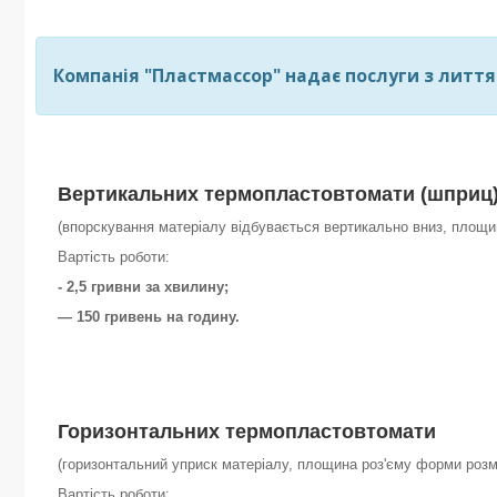
Компанія "Пластмассор" надає послуги з лиття
Вертикальних
термопластовтомати (шприц
(впорскування матеріалу відбувається вертикально вниз, площ
Вартість роботи:
- 2,5 гривни за хвилину;
— 150 гривень на годину.
Горизонтальних
термопластовтомати
(горизонтальний уприск матеріалу, площина роз'єму форми роз
Вартість роботи: