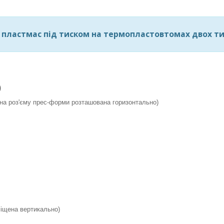
 пластмас під тиском на термопластовтомах двох ти
)
ина роз'єму прес-форми розташована горизонтально)
міщена вертикально)