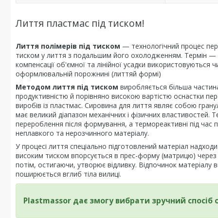
Лиття пластмас під тиском!
Лиття полімерів під тиском
— технологічний процес пер
тиском у лиття з подальшим його охолодженням. Термін — 
компенсації об'ємної та лінійної усадки використовуються 
оформлювальній порожнині (литтяй формі)
Методом лиття під тиском
виробляється більша частина 
продуктивністю й порівняно високою вартістю оснастки пе
виробів із пластмас. Сировина для лиття являє собою гран
має великий діапазон механічних і фізичних властивостей. 
перероблення після формування, а термореактивні під час п
неплавкого та нерозчинного матеріалу.
У процесі лиття спеціально підготовлений матеріал надходит
високим тиском впорсується в прес-форму (матрицю) через 
потім, остигаючи, утворює відливку. Відпочинок матеріалу 
поширюється вглиб тіла вилиці.
Plastmassor дає змогу вибрати зручний спосіб 