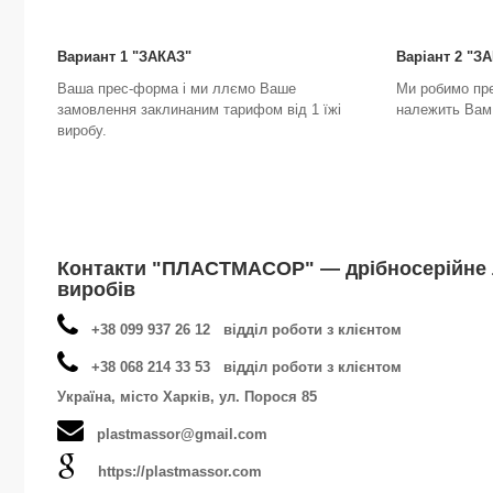
Вариант 1 "ЗАКАЗ"
Варіант 2 "
Ваша прес-форма і ми ллємо Ваше
Ми робимо пр
замовлення заклинаним тарифом від 1 їжі
належить Вам 
виробу.
Контакти "ПЛАСТМАСОР" — дрібносерійне 
виробів
+38 099 937 26 12 відділ роботи з клієнтом
+38 068 214 33 53 відділ роботи з клієнтом
Україна, місто Харків, ул. Порося 85
plastmassor@gmail.com
https://plastmassor.com