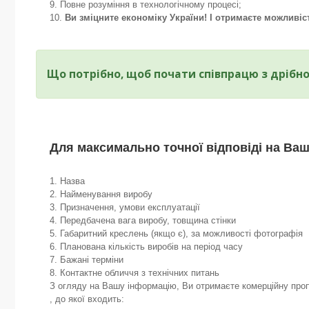
Повне розуміння в технологічному процесі;
Ви зміцните економіку України! І отримаєте можливіс
Що потрібно, щоб почати співпрацю з дрібн
Для максимально точної відповіді на Ваш
1. Назва
2. Найменування виробу
3. Призначення, умови експлуатації
4. Передбачена вага виробу, товщина стінки
5. Габаритний креслень (якщо є), за можливості фотографія
6. Планована кількість виробів на період часу
7. Бажані терміни
8. Контактне обличчя з технічних питань
З огляду на Вашу інформацію, Ви отримаєте комерційну проп
, до якої входить: