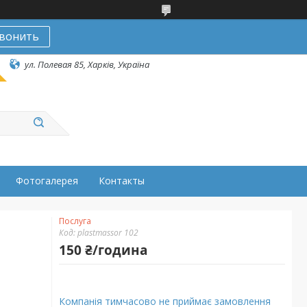
вонить
ул. Полевая 85, Харків, Україна
Фотогалерея
Контакты
Послуга
Код:
plastmassor 102
150 ₴/година
Компанія тимчасово не приймає замовлення