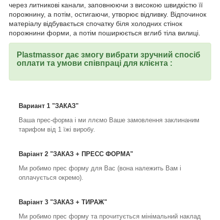
через литникові канали, заповнюючи з високою швидкістю її
порожнину, а потім, остигаючи, утворює відливку. Відпочинок
матеріалу відбувається спочатку біля холодних стінок
порожнини форми, а потім поширюється вглиб тіла вилиці.
Plastmassor дає змогу вибрати зручний спосіб
оплати та умови співпраці для клієнта :
Вариант 1 "ЗАКАЗ"
Ваша прес-форма і ми ллємо Ваше замовлення заклинаним
тарифом від 1 їжі виробу.
Варіант 2 "ЗАКАЗ + ПРЕСС ФОРМА"
Ми робимо прес форму для Вас (вона належить Вам і
оплачується окремо).
Варіант 3 "ЗАКАЗ + ТИРАЖ"
Ми робимо прес форму та прочитується мінімальний наклад