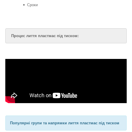
Сроки
Процес лиття пластмас під тиском:
Популярні групи та напрямки лиття пластмас під тиском