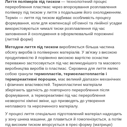
Лиття полімерів під тиском
— технологічний процес
перероблення пластмас через впорскування розплавлення
полімеру під тиском у лиття з подальшим його охолодженням.
Термін — лиття під тиском відбиває особливість процесу
формування, коли для компенсації об'ємної та лінійної усадки
використовуються чималі тиски розплавлення під час
заповнення й охолодження в оформлювальній порожнині
(литтяй формі)
Методом лиття під тиском
виробляється більша частина
обсягу виробів із полімерних матеріалів. У зв'язку з високою
продуктивністю й порівняно високою вартістю оснастки
переважно застосовується під час великоднішого та масового
виробництва виробів із пластмас. Сировина для лиття являє
собою гранули
термопластів, термоеластопластів і
термореактивні порошки,
має великий діапазон механічних
і фізичних властивостей. Термопластичні матеріали
зберігають здатність до повторного перероблення після
формування, а термореактивні під час перероблення
незворотні хімічні зміни, що призводять до утворення
неплавкого та нерозчинного матеріалу.
У процесі лиття спеціально підготовлений матеріал надходить
у зону шнека машини, де плавиться й гомогенізується, а потім
під високим тиском впорсується в прес-форму (матрицю)