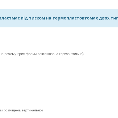
пластмас під тиском на термопластовтомах двох тип
)
ина роз'єму прес-форми розташована горизонтально)
ми розміщена вертикально)