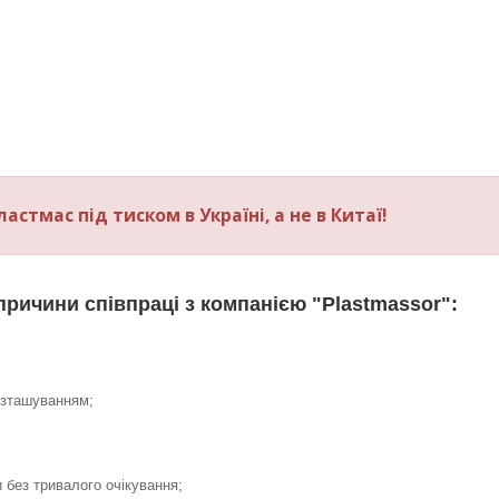
стмас під тиском в Україні, а не в Китаї!
причини співпраці з компанією "Plastmassor":
озташуванням;
без тривалого очікування;