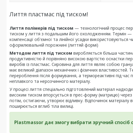
Лиття пластмас під тиском!
Лиття полімерів під тиском
— технологічний процес пер
тиском у лиття з подальшим його охолодженням. Термін — 
компенсації об'ємної та лінійної усадки використовуються 
оформлювальній порожнині (литтяй формі)
Методом лиття під тиском
виробляється більша частина 
продуктивністю й порівняно високою вартістю оснастки пе
виробів із пластмас. Сировина для лиття являє собою гран
має великий діапазон механічних і фізичних властивостей. 
перероблення після формування, а термореактивні під час п
неплавкого та нерозчинного матеріалу.
У процесі лиття спеціально підготовлений матеріал надходит
високим тиском впорсується в прес-форму (матрицю) через 
потім, остигаючи, утворює відливку. Відпочинок матеріалу 
поширюється вглиб тіла вилиці.
Plastmassor дає змогу вибрати зручний спосіб 