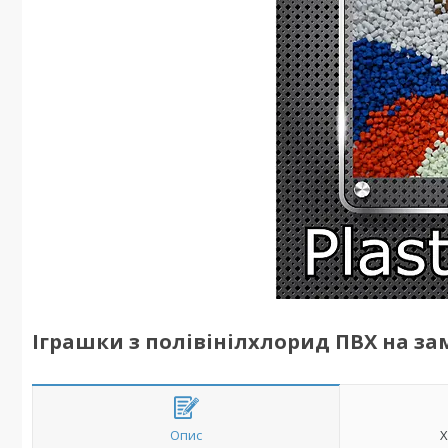
Іграшки з полівінілхлорид ПВХ на з
Опис
Х