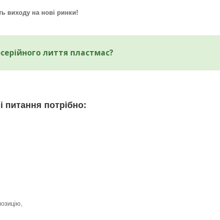
ть виходу на нові ринки!
осерійного лиття пластмас?
і питання потрібно:
озицію,