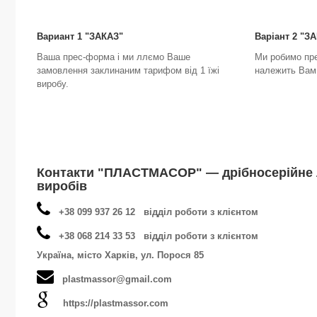
Вариант 1 "ЗАКАЗ"
Варіант 2 "
Ваша прес-форма і ми ллємо Ваше
Ми робимо пр
замовлення заклинаним тарифом від 1 їжі
належить Вам 
виробу.
Контакти "ПЛАСТМАСОР" — дрібносерійне 
виробів
+38 099 937 26 12 відділ роботи з клієнтом
+38 068 214 33 53 відділ роботи з клієнтом
Україна, місто Харків, ул. Порося 85
plastmassor@gmail.com
https://plastmassor.com