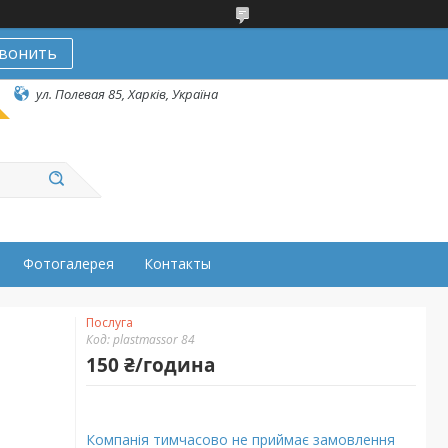
вонить
ул. Полевая 85, Харків, Україна
Фотогалерея
Контакты
Послуга
Код:
plastmassor 84
150 ₴/година
Компанія тимчасово не приймає замовлення