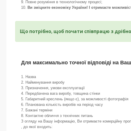
Повне розуміння в технологічному процесі;
Ви зміцните економіку України! І отримаєте можливіс
Що потрібно, щоб почати співпрацю з дрібн
Для максимально точної відповіді на Ваш
1. Назва
2. Найменування виробу
3. Призначення, умови експлуатації
4. Передбачена вага виробу, товщина стінки
5. Габаритний креслень (якщо є), за можливості фотографія
6. Планована кількість виробів на період часу
7. Бажані терміни
8. Контактне обличчя з технічних питань
З огляду на Вашу інформацію, Ви отримаєте комерційну проп
, до якої входить: