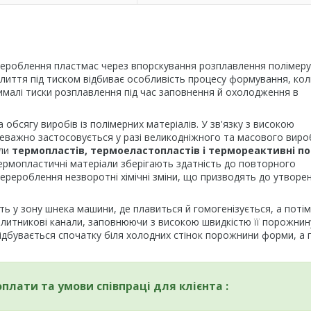
ероблення пластмас через впорскування розплавлення полімеру
лиття під тиском відбиває особливість процесу формування, кол
чималі тиски розплавлення під час заповнення й охолодження в
обсягу виробів із полімерних матеріалів. У зв'язку з високою
реважно застосовується у разі великодніжного та масового вир
ули
термопластів, термоеластопластів і термореактивні п
Термопластичні матеріали зберігають здатність до повторного
ерероблення незворотні хімічні зміни, що призводять до утворе
ь у зону шнека машини, де плавиться й гомогенізується, а потім
литникові канали, заповнюючи з високою швидкістю її порожнину
відбувається спочатку біля холодних стінок порожнини форми, а 
оплати та умови співпраці для клієнта :