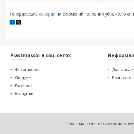
Генеральська
кокарда
на формений головний убір, колір син
Plastmassor в соц. сетях
Информа
Фотогалерея
Доставка и
Google +
Возврат и 
Facebook
Instagram