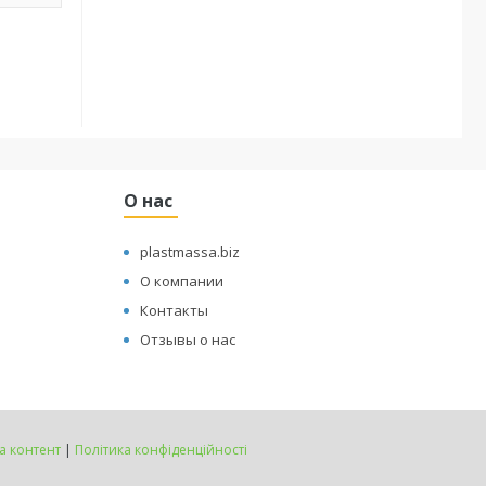
О нас
plastmassa.biz
О компании
Контакты
Отзывы о нас
а контент
|
Політика конфіденційності