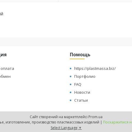
ій
ция
Помощь
 оплата
https://plastmassa.biz/
обмен
Портфолио
FAQ
Новости
Статьи
Сайт створений на маркетплейсі
Prom.ua
"ПЛАСТМАССОР" -мелкосерийное литье, изготовление, производство пластмассовых изделий |
Поскаржитися н
Select Language
▼