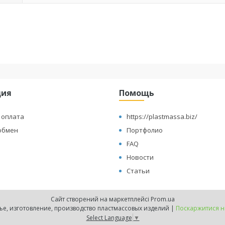
ция
Помощь
 оплата
https://plastmassa.biz/
обмен
Портфолио
FAQ
Новости
Статьи
Сайт створений на маркетплейсі
Prom.ua
"ПЛАСТМАССОР" -мелкосерийное литье, изготовление, производство пластмассовых изделий |
Поскаржитися н
Select Language
▼