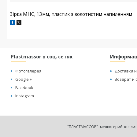
Зірка МНС,
13мм,
пластик з золотистим напиленням
Plastmassor в соц. сетях
Информа
Фотогалерея
Доставка и
Google +
Возврат и 
Facebook
Instagram