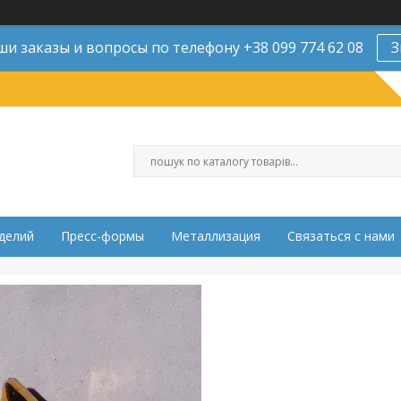
и заказы и вопросы по телефону +38 099 774 62 08
З
делий
Пресс-формы
Металлизация
Связаться с нами