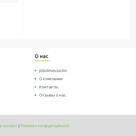
О нас
plastmassa.biz
О компании
Контакты
Отзывы о нас
а контент
|
Політика конфіденційності