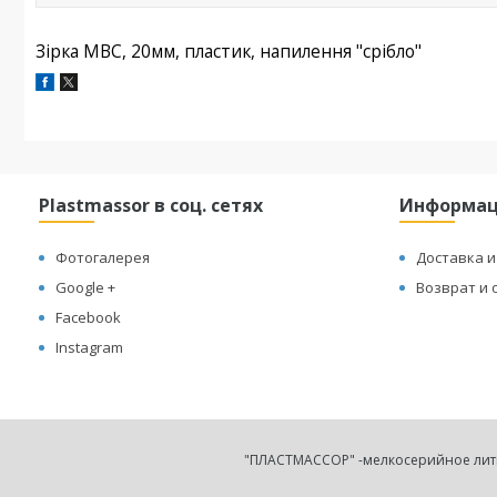
Зірка МВС
,
20мм,
пластик, напилення "
срібло
"
Plastmassor в соц. сетях
Информа
Фотогалерея
Доставка и
Google +
Возврат и 
Facebook
Instagram