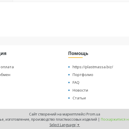
ция
Помощь
 оплата
https://plastmassa.biz/
обмен
Портфолио
FAQ
Новости
Статьи
Сайт створений на маркетплейсі
Prom.ua
"ПЛАСТМАССОР" -мелкосерийное литье, изготовление, производство пластмассовых изделий |
Поскаржитися н
Select Language
▼