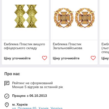
Емблема Пластик вищого
Емблема Пластик
Ембл
офіцерського складу
Загальновійськова
(льо
спец
упра
Ціну уточнюйте
Ціну уточнюйте
Цін
інже
слу
Про нас
Рейтинг не сформований
Менше 5 відгуків за останній рік
Працює з 06.10.2013
м. Харків
ул. Полевая 85, Харків, Україна