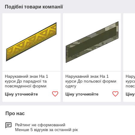
Подібні товари компанії
Нарукавний знак На 1
Нарукавний знак На 1
Нару
курси До парадної та
курси До польової форми
курс
повсякденної форми
одягу
повс
одягу
одяг
Ціну уточнюйте
Ціну уточнюйте
Цін
Про нас
Рейтинг не сформований
Менше 5 відгуків за останній рік