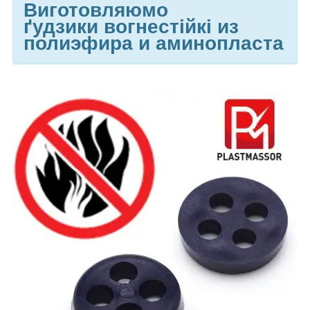
Виготовляюмо
ґудзики
вогнестійкі из
полиэфира и аминопласта