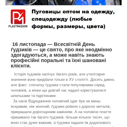
16 листопада — Всесвітній День
ґудзиків — це свято, про яке неодмінно
здогадуються, а може навіть знають
професійні поральні та їхні шановані
клієнти.
Історія ґудзиків налічує багато років, але утилітарне
значення вони придбали тільки в XV столітті. Досить дивно,
але факт: спочатку ґудзики стали популярними серед
чоловіків, а жінки ще довгий час надалі користувалися
шпильками та підв'язками.
За часів Відродження чоловічий одяг був не менш
яскравим, ніж жіночий, ґудзики робили з дорогих металів,
прикрашали дорогоцінним камінням. А на чоловіче плаття
пришивало так багато ґудзиків, більше кількох тисяч, що
воно стає дуже важким, а ґудзики надали їм додаткового