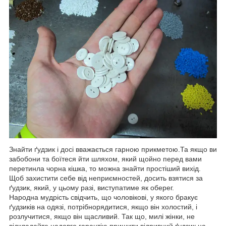
Знайти ґудзик і досі вважається гарною прикметою.Та якщо ви
забобони та боїтеся йти шляхом, який щойно перед вами
перетинла чорна кішка, то можна знайти простіший вихід.
Щоб захистити себе від неприємностей, досить взятися за
ґудзик, який, у цьому разі, виступатиме як оберег.
Народна мудрість свідчить, що чоловікові, у якого бракує
ґудзиків на одязі, потрібнорядитися, якщо він холостий, і
розлучитися, якщо він щасливий. Так що, милі жінки, не
відкладайте надовго гарантію пришити відривний ґудзик на