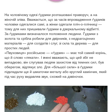
На чоловічому одязі ґудзики розташовані праворуч, а на
жіночій зліва. Вважається, що за часів впровадження ґудзиків
чоловіки одягалися самі, а жінки одягали пліч-о-плічниці —
тому для них пришивали ґудзики в дзеркальному відбитті.
За ґудзиками визначалося положення людини. Ґудзики з
золота та срібла робили для двірників, з недрагоцінних
матеріалів — для солдатів і слуг, зі скла та дерева — для
простих людей.
«Пвуховиця» російською — «ґудзик» — має той самий корінь,
що й слово «лякати». І вчені вважають, що цей збіг не
випадково, він слугував людям захистом від темних сил, був
оберегом, відлякує зло. Для «більшої сили» в ґудзики
підкладали ще й шматочки металу або круглий камінчик, який
під час руху видавляв звук, схожий на дзвіночок.