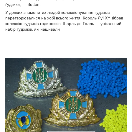
ґудзики, — Button.
У деяких знаменитих людей колекціонування ґудзиків
перетворювалися на хобі всього життя. Король Луї XY зібрав
колекцію ґудзиків-годинників, Шарль де Голль — унікальний
набір ґудзиків, які нашивали