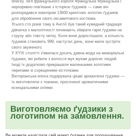
блиску. Ім'я французького короля Французька Французька I
нерозривно пов'язане з історією ґудзиків — саме він
розпорядився ювеліром 13600 крихітних золотих ґудзиків
для оброблення свого оксамитового костюма.
Усього сто років тому в Англії був такий кумедний традиція:
дівчатка з малолітності починають збирати гарні ґудзики на
струну або товсту нитку. Коли вони дорослішали, а кількість
ґудзиків становить 999, настугал день, вони мали зустріти
свого звуженого.
У XYIII столітті з'явилася досить дивна мода на меморіальні
ґудзики, які робили з волосся мук мукам дорогих людей.
Іноді їх додатково прикрашали маленькими золотими
черепами зі схрещеними кісточками.
Вікторіанська епоха подарувала цікаві ароматичні ґудзики —
їх виготовляли з тканини, просоченої ароматичними
есенціальними оліями.
Виготовляємо ґудзики з
логотипом на замовлення.
Ви можете надіслати свій макет ґудзики для прорахування.