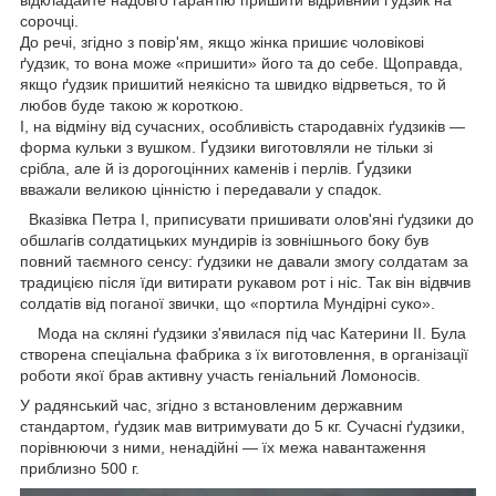
сорочці.
До речі, згідно з повір'ям, якщо жінка пришиє чоловікові
ґудзик, то вона може «пришити» його та до себе. Щоправда,
якщо ґудзик пришитий неякісно та швидко відрветься, то й
любов буде такою ж короткою.
І, на відміну від сучасних, особливість стародавніх ґудзиків —
форма кульки з вушком. Ґудзики виготовляли не тільки зі
срібла, але й із дорогоцінних каменів і перлів. Ґудзики
вважали великою цінністю і передавали у спадок.
Вказівка Петра I, приписувати пришивати олов'яні ґудзики до
обшлагів солдатицьких мундирів із зовнішнього боку був
повний таємного сенсу: ґудзики не давали змогу солдатам за
традицією після їди витирати рукавом рот і ніс. Так він відвчив
солдатів від поганої звички, що «портила Мундірні суко».
Мода на скляні ґудзики з'явилася під час Катерини II. Була
створена спеціальна фабрика з їх виготовлення, в організації
роботи якої брав активну участь геніальний Ломоносів.
У радянський час, згідно з встановленим державним
стандартом, ґудзик мав витримувати до 5 кг. Сучасні ґудзики,
порівнюючи з ними, ненадійні — їх межа навантаження
приблизно 500 г.