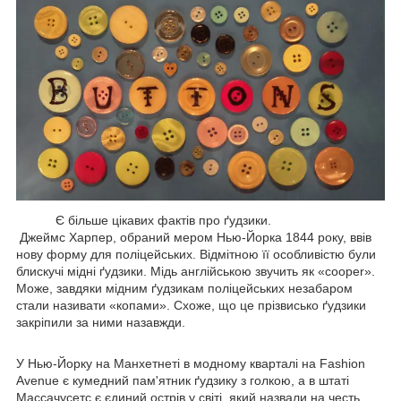
Є більше цікавих фактів про ґудзики.
Джеймс Харпер, обраний мером Нью-Йорка 1844 року, ввів
нову форму для поліцейських. Відмітною її особливістю були
блискучі мідні ґудзики. Мідь англійською звучить як «cooper».
Може, завдяки мідним ґудзикам поліцейських незабаром
стали називати «копами». Схоже, що це прізвисько ґудзики
закріпили за ними назавжди.
У Нью-Йорку на Манхетнеті в модному кварталі на Fashion
Avenue є кумедний пам'ятник ґудзику з голкою, а в штаті
Массачусетс є єдиний острів у світі, який назвали на честь