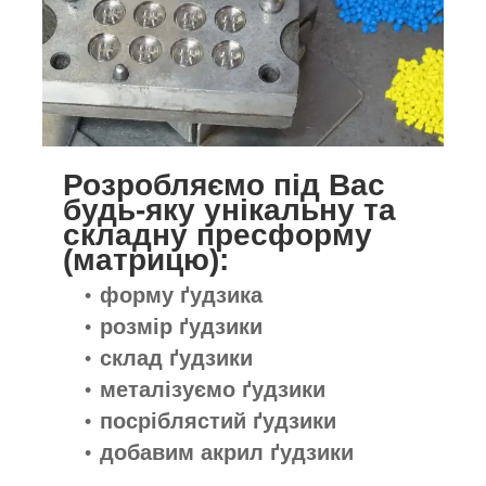
Розробляємо під Вас
будь-яку унікальну та
складну пресформу
(матрицю):
форму ґудзика
розмір
ґудзики
склад
ґудзики
металізуємо
ґудзики
посріблястий
ґудзики
добавим акрил
ґудзики