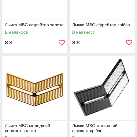
Лычка МВС єфрейтор золото
Лычка МВС єфрейтор срібло
В наявності
В наявності
8
8
₴
₴
Лычка МВС молодший
Лычка МВС молодший
сержант золото
сержант срібло.