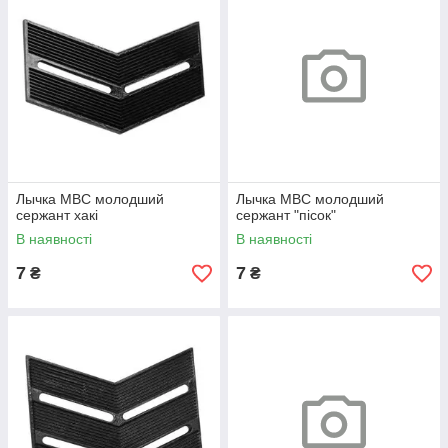
Лычка МВС молодший
Лычка МВС молодший
сержант хакі
сержант "пісок"
В наявності
В наявності
7
7
₴
₴