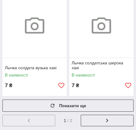
Лычка солдатська широка
Лычка солдата вузька хакі
хакі
В наявності
В наявності
7
7
₴
₴
Показати ще
1
/ 2