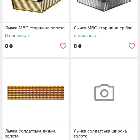
Лычка МВС старшина золото
Лычка МВС старшина срібло
В наявності
В наявності
8
8
₴
₴
Лычка солдатська вузька
Лычка солдатська широка
золото
золото