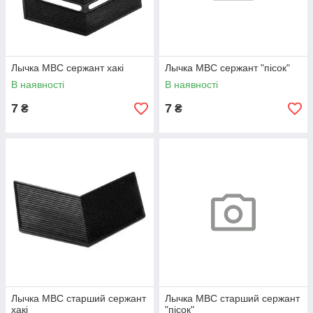
Лычка МВС сержант хакі
Лычка МВС сержант "пісок"
В наявності
В наявності
7
7
₴
₴
Лычка МВС старший сержант
Лычка МВС старший сержант
хакі
"пісок"