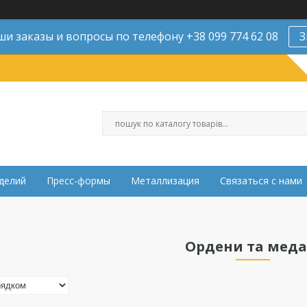
и заказы и вопросы по телефону +38 099 774 62 08
З
делий
Пресс-формы
Металлизация
Связаться с нами
Ордени та меда