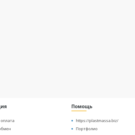
ция
Помощь
 оплата
https://plastmassa.biz/
обмен
Портфолио