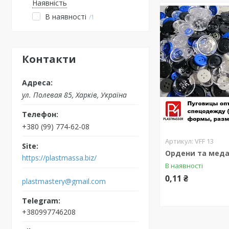
Наявність
В наявності
1
Контакти
ул. Полевая 85, Харків, Україна
+380 (99) 774-62-08
VFF 13
Ордени та меда
https://plastmassa.biz/
В наявності
0,11 ₴
plastmastery@gmail.com
+380997746208