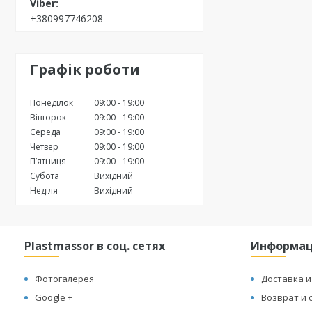
+380997746208
Графік роботи
Понеділок
09:00
19:00
Вівторок
09:00
19:00
Середа
09:00
19:00
Четвер
09:00
19:00
Пʼятниця
09:00
19:00
Субота
Вихідний
Неділя
Вихідний
Plastmassor в соц. сетях
Информа
Фотогалерея
Доставка и
Google +
Возврат и 