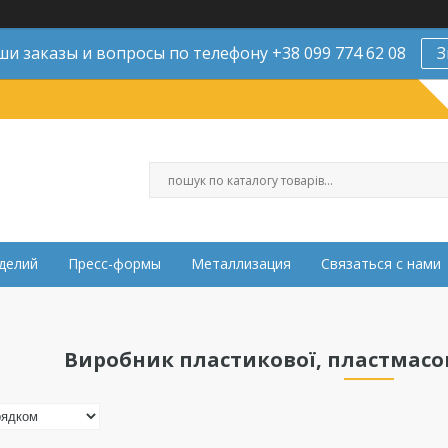
и заказы и вопросы по телефону +38 099 774 62 08
З
делий
Пресс-формы
Металлизация
Связаться с нами
Виробник пластикової, пластмасов