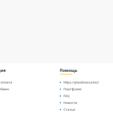
ция
Помощь
 оплата
https://plastmassa.biz/
обмен
Портфолио
FAQ
Новости
Статьи