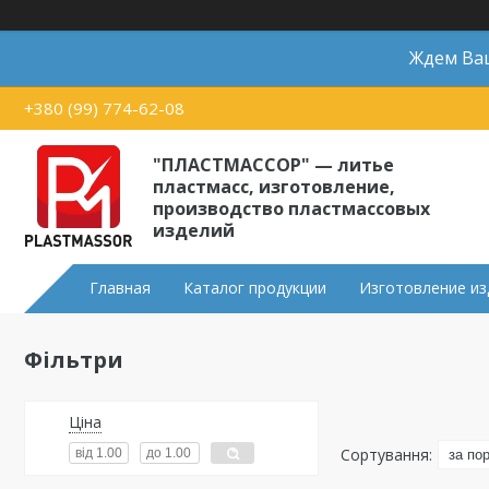
Ждем Ваш
+380 (99) 774-62-08
"ПЛАСТМАССОР" — литье
пластмасс, изготовление,
производство пластмассовых
изделий
Главная
Каталог продукции
Изготовление из
Фільтри
Ціна